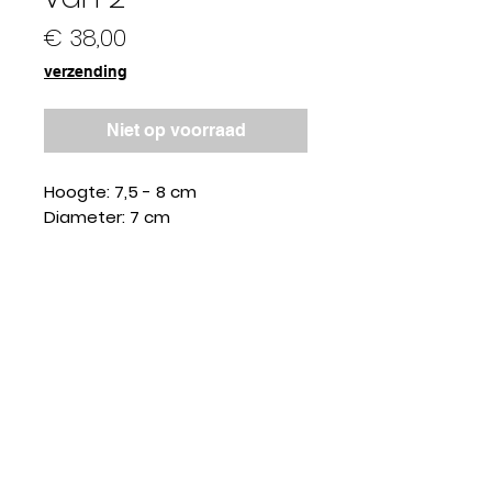
Prijs
€ 38,00
verzending
Niet op voorraad
Hoogte: 7,5 - 8 cm
Diameter: 7 cm
maudcdesign@gmail.com
Ambach
tenmark
t 17u