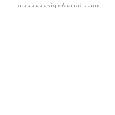
maudcdesign@gmail.com
mbachtenmarkt
7u -22u