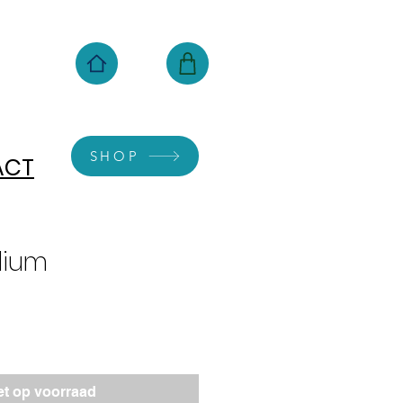
SHOP
ACT
dium
et op voorraad